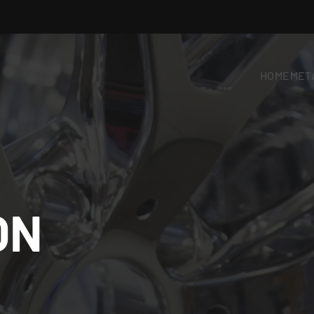
HOME
META
ON